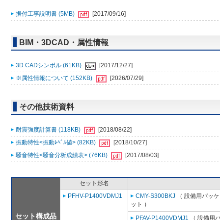
据付工事説明書 (5MB)
[2017/09/16]
BIM・3DCAD・属性情報
3D CADシンボル (61KB)
[2017/12/27]
※属性情報について (152KB)
[2026/07/29]
その他技術資料
耐震強度計算書 (118KB)
[2018/08/22]
振動特性<振動ﾚﾍﾞﾙ値> (82KB)
[2018/10/27]
騒音特性<騒音分析成績表> (76KB)
[2017/08/03]
セット形名
PFHV-P1400VDMJ1
CMY-S300BKJ
（ 設備用パッケ
ット ）
セット構成品
PFAV-P1400VDMJ1
（ 設備用