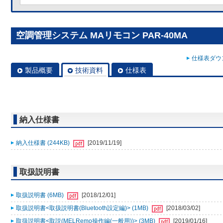
空調管理システム MAリモコン PAR-40MA
仕様表ダウン
製品概要
技術資料
仕様表
納入仕様書
納入仕様書 (244KB)
[2019/11/19]
取扱説明書
取扱説明書 (6MB)
[2018/12/01]
取扱説明書<取扱説明書(Bluetooth設定編)> (1MB)
[2018/03/02]
取扱説明書<取説(MELRemo操作編(一般用))> (3MB)
[2019/01/16]