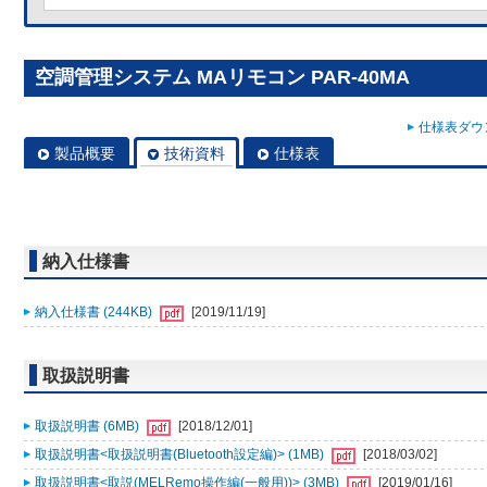
空調管理システム MAリモコン PAR-40MA
仕様表ダウン
製品概要
技術資料
仕様表
納入仕様書
納入仕様書 (244KB)
[2019/11/19]
取扱説明書
取扱説明書 (6MB)
[2018/12/01]
取扱説明書<取扱説明書(Bluetooth設定編)> (1MB)
[2018/03/02]
取扱説明書<取説(MELRemo操作編(一般用))> (3MB)
[2019/01/16]