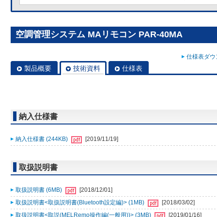
空調管理システム MAリモコン PAR-40MA
仕様表ダウン
製品概要
技術資料
仕様表
納入仕様書
納入仕様書 (244KB)
[2019/11/19]
取扱説明書
取扱説明書 (6MB)
[2018/12/01]
取扱説明書<取扱説明書(Bluetooth設定編)> (1MB)
[2018/03/02]
取扱説明書<取説(MELRemo操作編(一般用))> (3MB)
[2019/01/16]