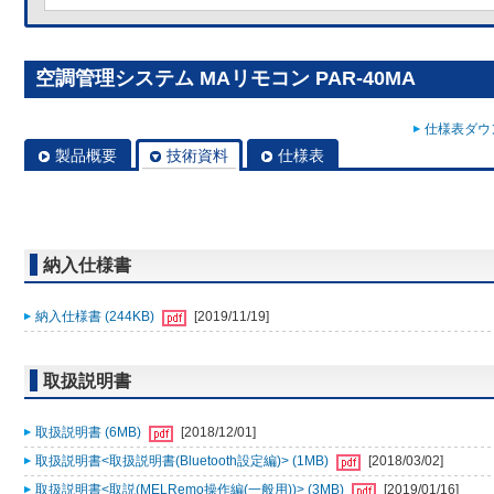
空調管理システム MAリモコン PAR-40MA
仕様表ダウン
製品概要
技術資料
仕様表
納入仕様書
納入仕様書 (244KB)
[2019/11/19]
取扱説明書
取扱説明書 (6MB)
[2018/12/01]
取扱説明書<取扱説明書(Bluetooth設定編)> (1MB)
[2018/03/02]
取扱説明書<取説(MELRemo操作編(一般用))> (3MB)
[2019/01/16]