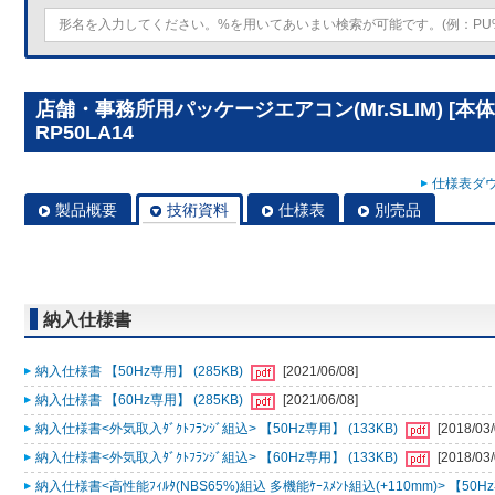
店舗・事務所用パッケージエアコン(Mr.SLIM) [本
RP50LA14
仕様表ダウ
製品概要
技術資料
仕様表
別売品
納入仕様書
納入仕様書 【50Hz専用】 (285KB)
[2021/06/08]
納入仕様書 【60Hz専用】 (285KB)
[2021/06/08]
納入仕様書<外気取入ﾀﾞｸﾄﾌﾗﾝｼﾞ組込> 【50Hz専用】 (133KB)
[2018/03/
納入仕様書<外気取入ﾀﾞｸﾄﾌﾗﾝｼﾞ組込> 【60Hz専用】 (133KB)
[2018/03/
納入仕様書<高性能ﾌｨﾙﾀ(NBS65%)組込 多機能ｹｰｽﾒﾝﾄ組込(+110mm)> 【50Hz