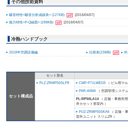
その他技術資料
騒音特性<騒音分析成績表> (127KB)
[2018/04/07]
能力特性<P-Q線図> (299KB)
[2018/04/07]
冷熱ハンドブック
2018年空調設備編
仕様表(15MB)
外
セット形名
PLZ-ZRMP50SLFR
CMP-P71LWEG5
（ ビル用マル
PAR-40MA
（ 空調管理システム
セット構成品
PL-RP50LA14
（ 店舗・事務所用パ
井カセット形室内 ）
PUZ-ZRMP50SKA6
（ 店舗・事務
室外ユニット スリムZR ）