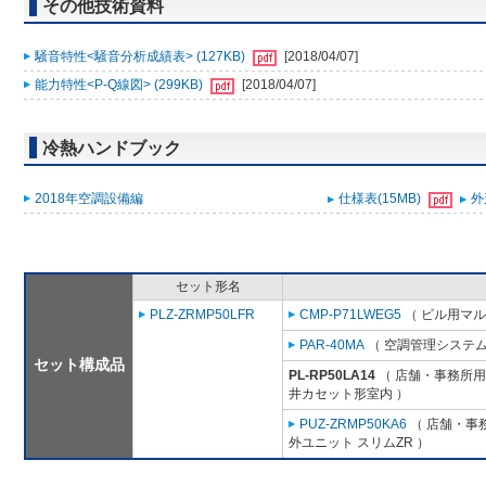
その他技術資料
騒音特性<騒音分析成績表> (127KB)
[2018/04/07]
能力特性<P-Q線図> (299KB)
[2018/04/07]
冷熱ハンドブック
2018年空調設備編
仕様表(15MB)
外
セット形名
PLZ-ZRMP50LFR
CMP-P71LWEG5
（ ビル用マル
PAR-40MA
（ 空調管理システム
セット構成品
PL-RP50LA14
（ 店舗・事務所用パ
井カセット形室内 ）
PUZ-ZRMP50KA6
（ 店舗・事務
外ユニット スリムZR ）