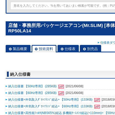
店舗・事務所用パッケージエアコン(Mr.SLIM) [本
RP50LA14
仕様表ダウ
製品概要
技術資料
仕様表
別売品
納入仕様書
納入仕様書 【50Hz専用】 (285KB)
[2021/06/08]
納入仕様書 【60Hz専用】 (285KB)
[2021/06/08]
納入仕様書<外気取入ﾀﾞｸﾄﾌﾗﾝｼﾞ組込> 【50Hz専用】 (133KB)
[2018/03/
納入仕様書<外気取入ﾀﾞｸﾄﾌﾗﾝｼﾞ組込> 【60Hz専用】 (133KB)
[2018/03/
納入仕様書<高性能ﾌｨﾙﾀ(NBS65%)組込 多機能ｹｰｽﾒﾝﾄ組込(+110mm)> 【50Hz