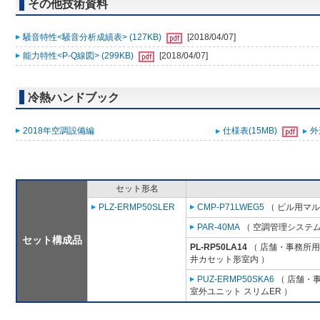
その他技術資料
騒音特性<騒音分析成績表> (127KB)
[2018/04/07]
能力特性<P-Q線図> (299KB)
[2018/04/07]
冷熱ハンドブック
2018年空調設備編
仕様表(15MB)
外
セット形名
PLZ-ERMP50SLER
CMP-P71LWEG5
（ ビル用マル
PAR-40MA
（ 空調管理システム
セット構成品
PL-RP50LA14
（ 店舗・事務所用パ
井カセット形室内 ）
PUZ-ERMP50SKA6
（ 店舗・事
室外ユニット スリムER ）