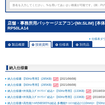
店舗・事務所用パッケージエアコン(Mr.SLIM) [本
RP50LA14
仕様表ダウ
製品概要
技術資料
仕様表
別売品
納入仕様書
納入仕様書 【50Hz専用】 (285KB)
[2021/06/08]
納入仕様書 【60Hz専用】 (285KB)
[2021/06/08]
納入仕様書<外気取入ﾀﾞｸﾄﾌﾗﾝｼﾞ組込> 【50Hz専用】 (133KB)
[2018/03/
納入仕様書<外気取入ﾀﾞｸﾄﾌﾗﾝｼﾞ組込> 【60Hz専用】 (133KB)
[2018/03/
納入仕様書<高性能ﾌｨﾙﾀ(NBS65%)組込 多機能ｹｰｽﾒﾝﾄ組込(+110mm)> 【50Hz