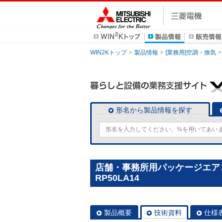
WIN2Kトップ
製品情報
[業務用]空調・換気
形名から製品情報を探す
店舗・事務所用パッケージエアコン(
RP50LA14
製品概要
技術資料
仕様