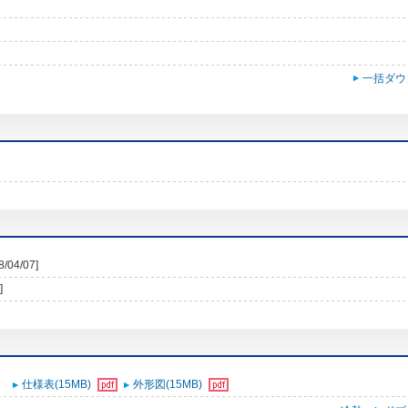
一括ダウ
8/04/07]
]
仕様表(15MB)
外形図(15MB)