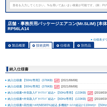
店舗・事務所用パッケージエアコン(Mr.SLIM) [本
RP56LA14
仕様表ダウ
製品概要
技術資料
仕様表
別売品
納入仕様書
納入仕様書 【50Hz専用】 (376KB)
[2021/06/08]
納入仕様書 【60Hz専用】 (376KB)
[2021/06/08]
納入仕様書<外気取入ﾀﾞｸﾄﾌﾗﾝｼﾞ組込> 【50Hz専用】 (133KB)
[2018/03/
納入仕様書<外気取入ﾀﾞｸﾄﾌﾗﾝｼﾞ組込> 【60Hz専用】 (133KB)
[2018/03/
納入仕様書<高性能ﾌｨﾙﾀ(NBS65%)組込 多機能ｹｰｽﾒﾝﾄ組込(+110mm)> 【50Hz