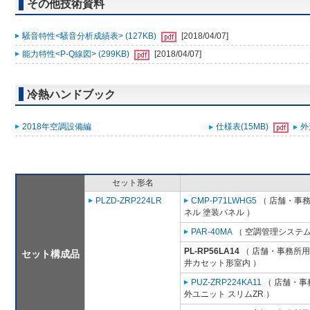
その他技術資料
騒音特性<騒音分析成績表> (127KB)
[2018/04/07]
能力特性<P-Q線図> (299KB)
[2018/04/07]
冷熱ハンドブック
2018年空調設備編
仕様表(15MB)
外
セット形名
PLZD-ZRP224LR
CMP-P71LWHG5
（ 店舗・事務所
ネル 塗装パネル ）
PAR-40MA
（ 空調管理システム
PL-RP56LA14
（ 店舗・事務所用パ
セット構成品
井カセット形室内 ）
PUZ-ZRP224KA11
（ 店舗・事務
外ユニット スリムZR ）