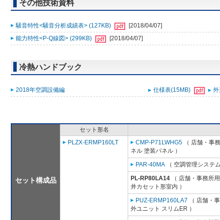
その他技術資料
騒音特性<騒音分析成績表> (127KB)
[2018/04/07]
能力特性<P-Q線図> (299KB)
[2018/04/07]
冷熱ハンドブック
2018年空調設備編
仕様表(15MB)
外
セット形名
PLZX-ERMP160LT
CMP-P71LWHG5
（ 店舗・事務所
ネル 塗装パネル ）
PAR-40MA
（ 空調管理システム
PL-RP80LA14
（ 店舗・事務所用パ
セット構成品
井カセット形室内 ）
PUZ-ERMP160LA7
（ 店舗・事務
外ユニット スリムER ）