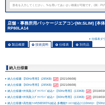
店舗・事務所用パッケージエアコン(Mr.SLIM) [本
RP80LA14
仕様表ダウ
製品概要
技術資料
仕様表
別売品
納入仕様書
納入仕様書 【50Hz専用】 (285KB)
[2021/06/08]
納入仕様書 【60Hz専用】 (285KB)
[2021/06/08]
納入仕様書<外気取入ﾀﾞｸﾄﾌﾗﾝｼﾞ組込> 【50Hz専用】 (133KB)
[2018/03/
納入仕様書<外気取入ﾀﾞｸﾄﾌﾗﾝｼﾞ組込> 【60Hz専用】 (133KB)
[2018/03/
納入仕様書<高性能ﾌｨﾙﾀ(NBS65%)組込 多機能ｹｰｽﾒﾝﾄ組込(+110mm)> 【50Hz