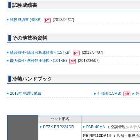
試験成績書
試験成績書 (45KB)
[2018/04/27]
その他技術資料
騒音特性<騒音分析成績表> (157KB)
[2018/04/07]
能力特性<機外静圧線図> (161KB)
[2018/04/07]
冷熱ハンドブック
2018年空調設備編
仕様表(15MB)
外
セット形名
PEZX-ERP224DR
PAR-40MA
（ 空調管理システム
PE-RP112DA14
（ 店舗・事務所用