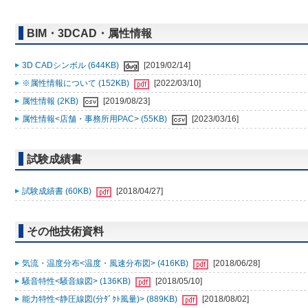
BIM・3DCAD・属性情報
3D CADシンボル (644KB)
[2019/02/14]
※属性情報について (152KB)
[2022/03/10]
属性情報 (2KB)
[2019/08/23]
属性情報<店舗・事務所用PAC> (55KB)
[2023/03/16]
試験成績書
試験成績書 (60KB)
[2018/04/27]
その他技術資料
気流・温度分布<温度・風速分布図> (416KB)
[2018/06/28]
騒音特性<騒音線図> (136KB)
[2018/05/10]
能力特性<静圧線図(分ﾀﾞｸﾄ風量)> (889KB)
[2018/08/02]