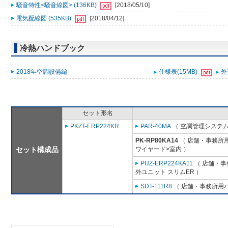
騒音特性<騒音線図> (136KB)
[2018/05/10]
電気配線図 (535KB)
[2018/04/12]
冷熱ハンドブック
2018年空調設備編
仕様表(15MB)
外
セット形名
PKZT-ERP224KR
PAR-40MA
（ 空調管理システム
PK-RP80KA14
（ 店舗・事務所用パ
セット構成品
ワイヤード>室内 ）
PUZ-ERP224KA11
（ 店舗・事務
外ユニット スリムER ）
SDT-111R8
（ 店舗・事務所用パッ