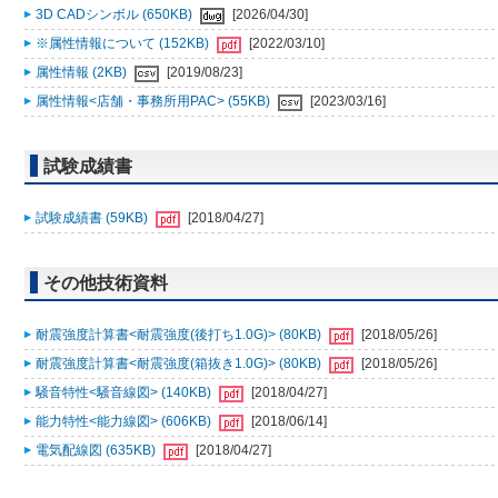
3D CADシンボル (650KB)
[2026/04/30]
※属性情報について (152KB)
[2022/03/10]
属性情報 (2KB)
[2019/08/23]
属性情報<店舗・事務所用PAC> (55KB)
[2023/03/16]
試験成績書
試験成績書 (59KB)
[2018/04/27]
その他技術資料
耐震強度計算書<耐震強度(後打ち1.0G)> (80KB)
[2018/05/26]
耐震強度計算書<耐震強度(箱抜き1.0G)> (80KB)
[2018/05/26]
騒音特性<騒音線図> (140KB)
[2018/04/27]
能力特性<能力線図> (606KB)
[2018/06/14]
電気配線図 (635KB)
[2018/04/27]