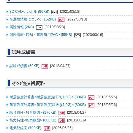
3D CADシンボル (96KB)
[2021/03/18]
※属性情報について (152KB)
[2022/03/10]
属性情報 (2KB)
[2019/08/23]
属性情報<店舗・事務所用PAC> (55KB)
[2023/03/16]
試験成績書
試験成績書 (59KB)
[2018/04/27]
その他技術資料
耐震強度計算書<耐震強度(後打ち1.0G)> (80KB)
[2018/05/26]
耐震強度計算書<耐震強度(箱抜き1.0G)> (80KB)
[2018/05/26]
騒音特性<騒音線図> (176KB)
[2018/04/27]
能力特性<能力線図> (606KB)
[2018/06/14]
電気配線図 (700KB)
[2026/06/25]