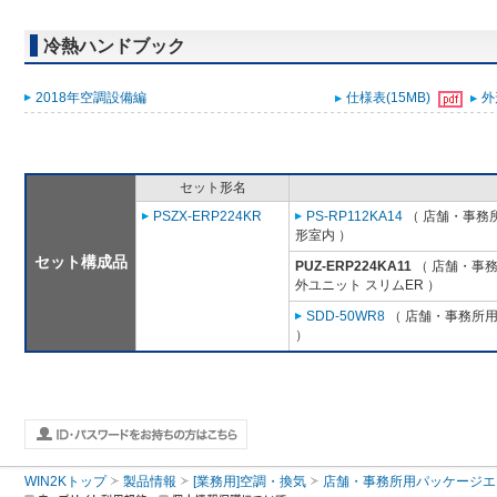
冷熱ハンドブック
2018年空調設備編
仕様表(15MB)
外
セット形名
PSZX-ERP224KR
PS-RP112KA14
（ 店舗・事務所用
形室内 ）
セット構成品
PUZ-ERP224KA11
（ 店舗・事務所
外ユニット スリムER ）
SDD-50WR8
（ 店舗・事務所用パ
）
WIN2Kトップ
製品情報
[業務用]空調・換気
店舗・事務所用パッケージエアコン