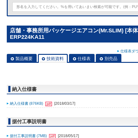
店舗・事務所用パッケージエアコン(Mr.SLIM) [本体
ERP224KA11
仕様表ダウ
製品概要
技術資料
仕様表
別売品
納入仕様書
納入仕様書 (876KB)
[2018/03/17]
据付工事説明書
据付工事説明書 (7MB)
[2018/05/17]