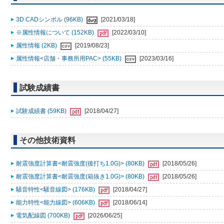
3D CADシンボル (96KB)
[2021/03/18]
※属性情報について (152KB)
[2022/03/10]
属性情報 (2KB)
[2019/08/23]
属性情報<店舗・事務所用PAC> (55KB)
[2023/03/16]
試験成績書
試験成績書 (59KB)
[2018/04/27]
その他技術資料
耐震強度計算書<耐震強度(後打ち1.0G)> (80KB)
[2018/05/26]
耐震強度計算書<耐震強度(箱抜き1.0G)> (80KB)
[2018/05/26]
騒音特性<騒音線図> (176KB)
[2018/04/27]
能力特性<能力線図> (606KB)
[2018/06/14]
電気配線図 (700KB)
[2026/06/25]