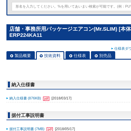
店舗・事務所用パッケージエアコン(Mr.SLIM) [本体
ERP224KA11
仕様表ダウ
製品概要
技術資料
仕様表
別売品
納入仕様書
納入仕様書 (876KB)
[2018/03/17]
据付工事説明書
据付工事説明書 (7MB)
[2018/05/17]