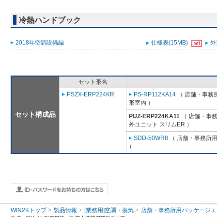
冷熱ハンドブック
2018年空調設備編
仕様表(15MB)
外
セット形名
PSZX-ERP224KR
PS-RP112KA14
（ 店舗・事務所用
形室内 ）
セット構成品
PUZ-ERP224KA11
（ 店舗・事務所
外ユニット スリムER ）
SDD-50WR8
（ 店舗・事務所用パ
）
WIN2Kトップ
製品情報
[業務用]空調・換気
店舗・事務所用パッケージエアコン