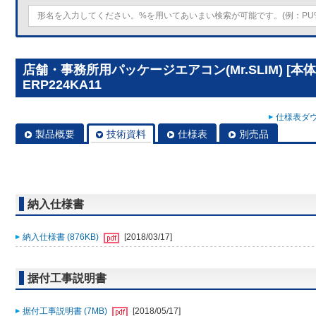
店舗・事務所用パッケージエアコン(Mr.SLIM) [本体
ERP224KA11
仕様表ダウ
製品概要
技術資料
仕様表
別売品
納入仕様書
納入仕様書 (876KB)
[2018/03/17]
据付工事説明書
据付工事説明書 (7MB)
[2018/05/17]