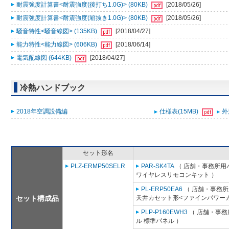
耐震強度計算書<耐震強度(後打ち1.0G)> (80KB)
[2018/05/26]
耐震強度計算書<耐震強度(箱抜き1.0G)> (80KB)
[2018/05/26]
騒音特性<騒音線図> (135KB)
[2018/04/27]
能力特性<能力線図> (606KB)
[2018/06/14]
電気配線図 (644KB)
[2018/04/27]
冷熱ハンドブック
2018年空調設備編
仕様表(15MB)
外
セット形名
PLZ-ERMP50SELR
PAR-SK4TA
（ 店舗・事務所用パッ
ワイヤレスリモコンキット ）
PL-ERP50EA6
（ 店舗・事務所用
セット構成品
天井カセット形<ファインパワーカ
PLP-P160EWH3
（ 店舗・事務所
ル 標準パネル ）