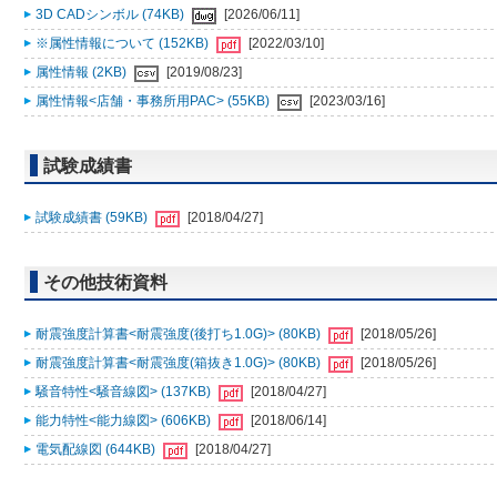
3D CADシンボル (74KB)
[2026/06/11]
※属性情報について (152KB)
[2022/03/10]
属性情報 (2KB)
[2019/08/23]
属性情報<店舗・事務所用PAC> (55KB)
[2023/03/16]
試験成績書
試験成績書 (59KB)
[2018/04/27]
その他技術資料
耐震強度計算書<耐震強度(後打ち1.0G)> (80KB)
[2018/05/26]
耐震強度計算書<耐震強度(箱抜き1.0G)> (80KB)
[2018/05/26]
騒音特性<騒音線図> (137KB)
[2018/04/27]
能力特性<能力線図> (606KB)
[2018/06/14]
電気配線図 (644KB)
[2018/04/27]