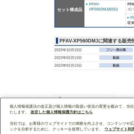
PFHV-
PF
セット構成品
HP560DMJ(BSG)
ズ
P
暖兼
PFAV-XP560DMJに関連する販売
2025年10月15日
2023年02月13日
2023年02月13日
個人情報保護法の改正及び個人情報の取扱い状況の変更を鑑みて、当社
WIN2Kトップ
製品情報
[業務用]空調・換気
たします。
改定した個人情報保護方針はこちら
当社では、お客様のウェブサイトでの体験を向上させ、コンテンツや広
ックを分析するために、クッキーを使用しています。
ウェブサイト利