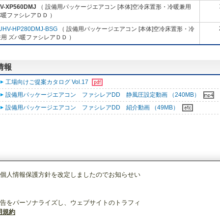
AV-XP560DMJ
（ 設備用パッケージエアコン [本体]空冷床置形・冷暖兼用
バ暖ファシレアＤＤ ）
UHV-HP280DMJ-BSG
（ 設備用パッケージエアコン [本体]空冷床置形・冷
用 ズバ暖ファシレアＤＤ ）
情報
工場向けご提案カタログ Vol.17
設備用パッケージエアコン ファシレアDD 静風圧設定動画 （240MB）
設備用パッケージエアコン ファシレアDD 紹介動画 （49MB）
個人情報保護方針を改定しましたのでお知らせい
設備用パッケージエアコン
[本体]空冷床置形・冷暖兼用
ズバ暖ファシレアＤＤ
告をパーソナライズし、ウェブサイトのトラフィ
用規約