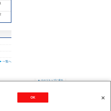
1
2
一覧へ
▲ ページトップに戻る
PFAV-XP560DMJ
OK