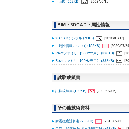
下面図 (112KB)
[2019/03/13]
BIM・3DCAD・属性情報
3D CADシンボル (70KB)
[2020/01/07]
※属性情報について (152KB)
[2026/07/29
Revitファミリ 【50Hz専用】 (836KB)
[2
Revitファミリ 【60Hz専用】 (832KB)
[2
試験成績書
試験成績書 (100KB)
[2019/04/06]
その他技術資料
耐震強度計算書 (285KB)
[2018/09/08]
気流・温度分布<風の到達距離> (58KB)
[