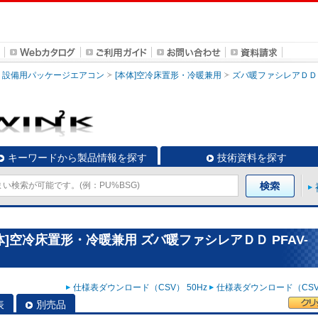
設備用パッケージエアコン
[本体]空冷床置形・冷暖兼用
ズバ暖ファシレアＤＤ
キーワードから製品情報を探す
技術資料を探す
]空冷床置形・冷暖兼用 ズバ暖ファシレアＤＤ PFAV-
仕様表ダウンロード（CSV） 50Hz
仕様表ダウンロード（CSV）
表
別売品