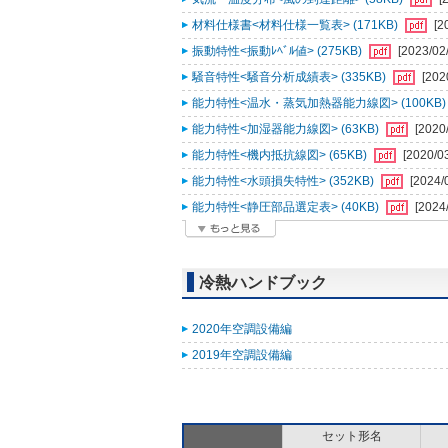
材料仕様書<材料仕様一覧表> (171KB)
[2
振動特性<振動ﾚﾍﾞﾙ値> (275KB)
[2023/02
騒音特性<騒音分析成績表> (335KB)
[202
能力特性<温水・蒸気加熱器能力線図> (100KB
能力特性<加湿器能力線図> (63KB)
[2020
能力特性<機内抵抗線図> (65KB)
[2020/0
能力特性<水頭損失特性> (352KB)
[2024/
能力特性<静圧部品選定表> (40KB)
[2024
冷熱ハンドブック
2020年空調設備編
2019年空調設備編
セット形名