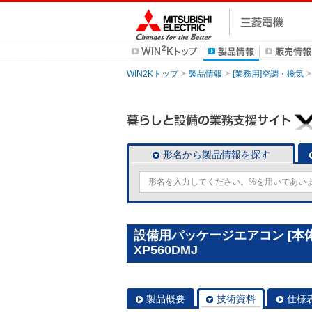
WIN2Kトップ
製品情報
[業務用]空調・換気
形名から製品情報を探す
設備用パッケージエアコン [本体
XP560DMJ
製品概要
技術資料
仕様