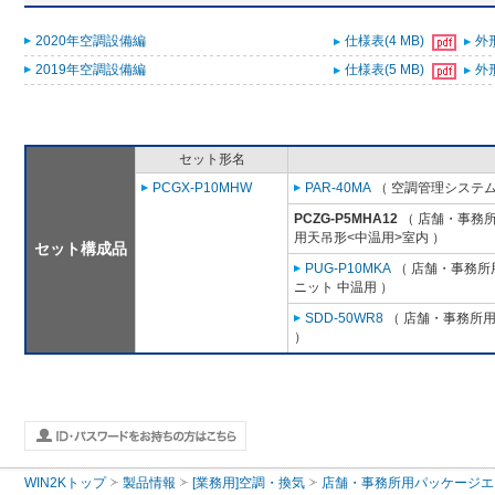
2020年空調設備編
仕様表(4 MB)
外形
2019年空調設備編
仕様表(5 MB)
外形
セット形名
PCGX-P10MHW
PAR-40MA
（ 空調管理システム
PCZG-P5MHA12
（ 店舗・事務所用
用天吊形<中温用>室内 ）
セット構成品
PUG-P10MKA
（ 店舗・事務所用
ニット 中温用 ）
SDD-50WR8
（ 店舗・事務所用パ
）
WIN2Kトップ
製品情報
[業務用]空調・換気
店舗・事務所用パッケージエアコン