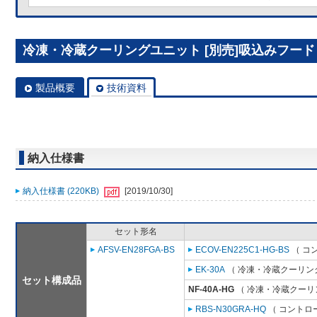
冷凍・冷蔵クーリングユニット [別売]吸込みフード NF
製品概要
技術資料
納入仕様書
納入仕様書 (220KB)
[2019/10/30]
セット形名
AFSV-EN28FGA-BS
ECOV-EN225C1-HG-BS
（ コ
EK-30A
（ 冷凍・冷蔵クーリング
セット構成品
NF-40A-HG
（ 冷凍・冷蔵クーリン
RBS-N30GRA-HQ
（ コントロ