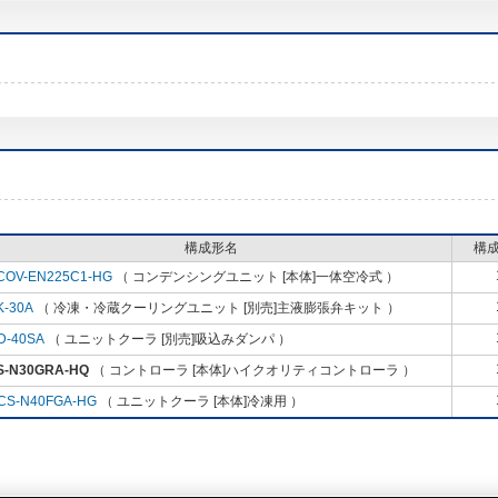
構成形名
構
COV-EN225C1-HG
（ コンデンシングユニット [本体]一体空冷式 ）
K-30A
（ 冷凍・冷蔵クーリングユニット [別売]主液膨張弁キット ）
D-40SA
（ ユニットクーラ [別売]吸込みダンパ ）
S-N30GRA-HQ
（ コントローラ [本体]ハイクオリティコントローラ ）
CS-N40FGA-HG
（ ユニットクーラ [本体]冷凍用 ）