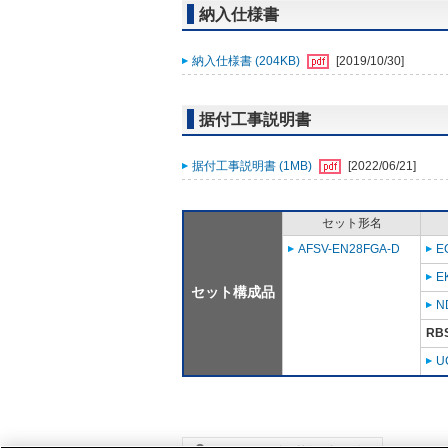
納入仕様書
納入仕様書 (204KB)
[2019/10/30]
据付工事説明書
据付工事説明書 (1MB)
[2022/06/21]
セット形名
AFSV-EN28FGA-D
E
E
セット構成品
N
RB
U