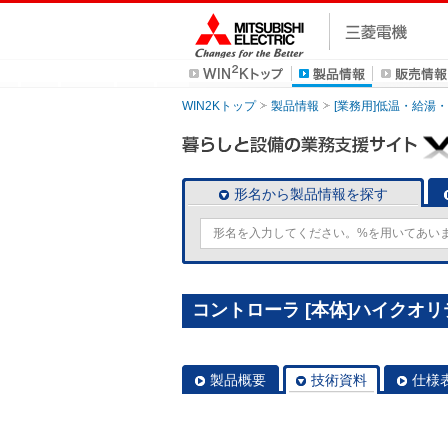
WIN2Kトップ
製品情報
[業務用]低温・給湯
形名から製品情報を探す
コントローラ [本体]ハイクオリテ
製品概要
技術資料
仕様