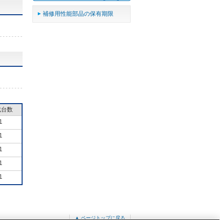
補修用性能部品の保有期限
成台数
1
1
1
1
1
▲ ページトップに戻る