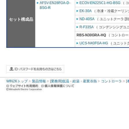
AFSV-EN28FGA-D-
ECOV-EN225C1-HG-BSG
（ 
BSG-R
EK-30A
（ 冷凍・冷蔵クーリング
セット構成品
ND-40SA
（ ユニットクーラ [
R-F335A
（ コンデンシングユニ
RBS-N30GRA-HQ
（ コントロー
UCS-N40FGA-HG
（ ユニットク
WIN2Kトップ
製品情報
[業務用]低温・給湯・産業冷熱
コントローラ