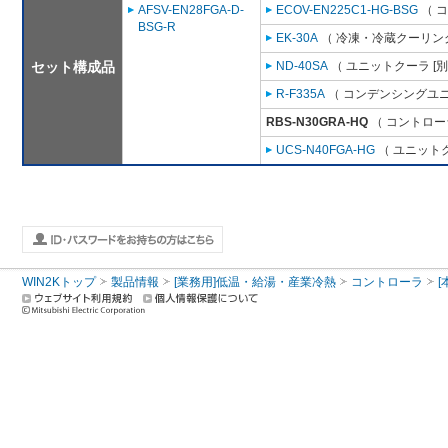
AFSV-EN28FGA-D-
ECOV-EN225C1-HG-BSG
（ 
BSG-R
EK-30A
（ 冷凍・冷蔵クーリング
セット構成品
ND-40SA
（ ユニットクーラ [
R-F335A
（ コンデンシングユニ
RBS-N30GRA-HQ
（ コントロー
UCS-N40FGA-HG
（ ユニットク
WIN2Kトップ
製品情報
[業務用]低温・給湯・産業冷熱
コントローラ