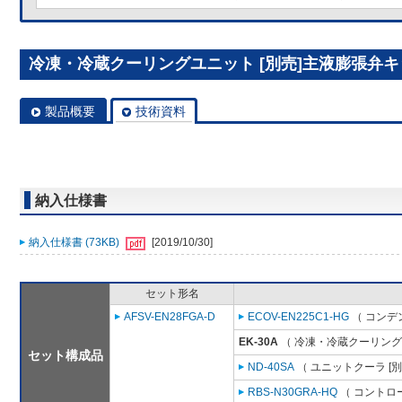
冷凍・冷蔵クーリングユニット [別売]主液膨張弁キット
製品概要
技術資料
納入仕様書
納入仕様書 (73KB)
[2019/10/30]
セット形名
AFSV-EN28FGA-D
ECOV-EN225C1-HG
（ コンデ
EK-30A
（ 冷凍・冷蔵クーリング
セット構成品
ND-40SA
（ ユニットクーラ [
RBS-N30GRA-HQ
（ コントロ