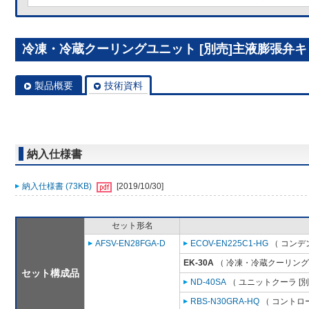
冷凍・冷蔵クーリングユニット [別売]主液膨張弁キット
製品概要
技術資料
納入仕様書
納入仕様書 (73KB)
[2019/10/30]
セット形名
AFSV-EN28FGA-D
ECOV-EN225C1-HG
（ コンデ
EK-30A
（ 冷凍・冷蔵クーリング
セット構成品
ND-40SA
（ ユニットクーラ [
RBS-N30GRA-HQ
（ コントロ