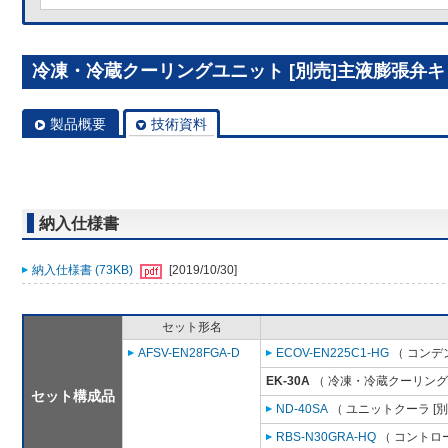
冷凍・冷蔵クーリングユニット [別売]主液膨張弁キット
製品概要
技術資料
納入仕様書
納入仕様書 (73KB)
[2019/10/30]
セット形名
AFSV-EN28FGA-D
ECOV-EN225C1-HG
（ コンデ
EK-30A
（ 冷凍・冷蔵クーリング
セット構成品
ND-40SA
（ ユニットクーラ [
RBS-N30GRA-HQ
（ コントロ