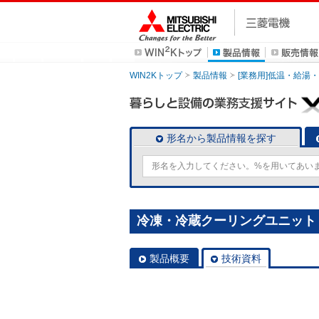
WIN2Kトップ
製品情報
[業務用]低温・給湯
形名から製品情報を探す
冷凍・冷蔵クーリングユニット [
製品概要
技術資料