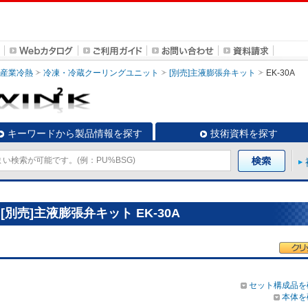
・産業冷熱
冷凍・冷蔵クーリングユニット
[別売]主液膨張弁キット
EK-30A
キーワードから製品情報を探す
技術資料を探す
別売]主液膨張弁キット EK-30A
セット構成品を
本体を