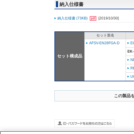
納入仕様書
納入仕様書 (73KB)
[2019/10/30]
セット形名
AFSV-EN28FGA-D
E
EK-
セット構成品
N
R
U
この製品