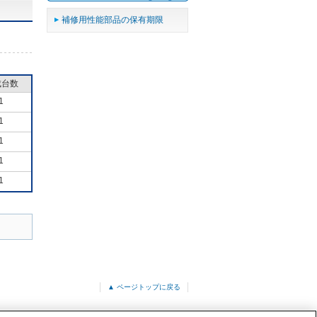
補修用性能部品の保有期限
成台数
1
1
1
1
1
▲ ページトップに戻る