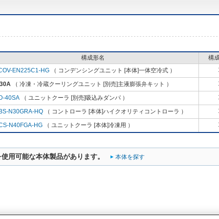
構成形名
構
COV-EN225C1-HG
（ コンデンシングユニット [本体]一体空冷式 ）
30A
（ 冷凍・冷蔵クーリングユニット [別売]主液膨張弁キット ）
D-40SA
（ ユニットクーラ [別売]吸込みダンパ ）
BS-N30GRA-HQ
（ コントローラ [本体]ハイクオリティコントローラ ）
CS-N40FGA-HG
（ ユニットクーラ [本体]冷凍用 ）
を使用可能な本体製品があります。
本体を探す