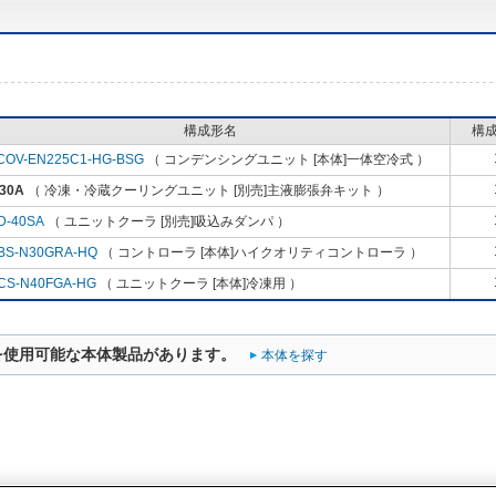
構成形名
構
COV-EN225C1-HG-BSG
（ コンデンシングユニット [本体]一体空冷式 ）
30A
（ 冷凍・冷蔵クーリングユニット [別売]主液膨張弁キット ）
D-40SA
（ ユニットクーラ [別売]吸込みダンパ ）
BS-N30GRA-HQ
（ コントローラ [本体]ハイクオリティコントローラ ）
CS-N40FGA-HG
（ ユニットクーラ [本体]冷凍用 ）
を使用可能な本体製品があります。
本体を探す