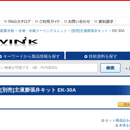
・産業冷熱
冷凍・冷蔵クーリングユニット
[別売]主液膨張弁キット
EK-30A
キーワードから製品情報を探す
技術資料を探す
別売]主液膨張弁キット EK-30A
セット構成品を
本体を