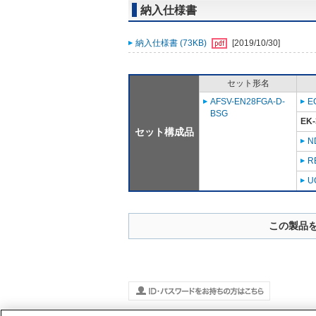
納入仕様書
納入仕様書 (73KB)
[2019/10/30]
セット形名
AFSV-EN28FGA-D-
E
BSG
EK-
セット構成品
N
R
U
この製品