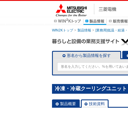
WIN2Kトップ
製品情報
[業務用]低温・給湯
形名から製品情報を探す
冷凍・冷蔵クーリングユニット [
製品概要
技術資料