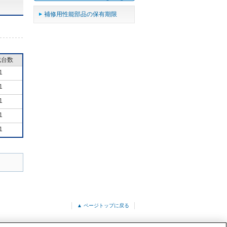
補修用性能部品の保有期限
成台数
1
1
1
1
1
▲ ページトップに戻る