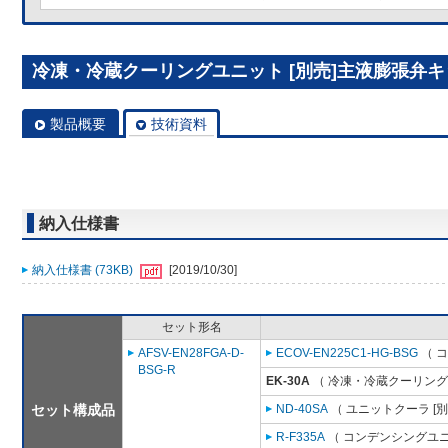
冷凍・冷蔵クーリングユニット [別売]主液膨張弁キット
製品概要
技術資料
納入仕様書
納入仕様書 (73KB)
[2019/10/30]
セット形名
AFSV-EN28FGA-D-
ECOV-EN225C1-HG-BSG
（ 
BSG-R
EK-30A
（ 冷凍・冷蔵クーリング
セット構成品
ND-40SA
（ ユニットクーラ [
R-F335A
（ コンデンシングユニ