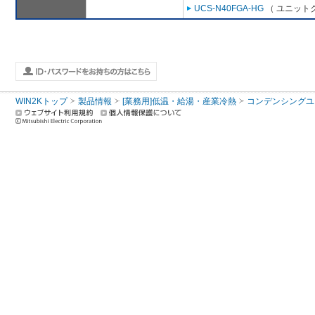
UCS-N40FGA-HG
（ ユニットク
WIN2Kトップ
製品情報
[業務用]低温・給湯・産業冷熱
コンデンシングユ