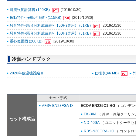
耐震強度計算書 (140KB)
[2019/10/30]
振動特性<振動ﾚﾍﾞﾙ値> (115KB)
[2019/10/30]
騒音特性<騒音分析成績表> 【50Hz専用】 (51KB)
[2019/10/30]
騒音特性<騒音分析成績表> 【60Hz専用】 (51KB)
[2019/10/30]
重心位置図 (260KB)
[2019/10/30]
冷熱ハンドブック
2020年低温機器編Ⅱ
仕様表(46 MB)
外
セット形名
AFSV-EN28FGA-D
ECOV-EN225C1-HG
（ コンデン
EK-30A
（ 冷凍・冷蔵クーリング
セット構成品
ND-40SA
（ ユニットクーラ [
RBS-N30GRA-HQ
（ コントロ