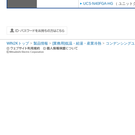
UCS-N40FGA-HG
（ ユニットク
WIN2Kトップ
製品情報
[業務用]低温・給湯・産業冷熱
コンデンシングユ