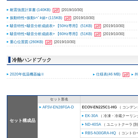
耐震強度計算書 (140KB)
[2019/10/30]
振動特性<振動ﾚﾍﾞﾙ値> (115KB)
[2019/10/30]
騒音特性<騒音分析成績表> 【50Hz専用】 (51KB)
[2019/10/30]
騒音特性<騒音分析成績表> 【60Hz専用】 (51KB)
[2019/10/30]
重心位置図 (260KB)
[2019/10/30]
冷熱ハンドブック
2020年低温機器編Ⅱ
仕様表(46 MB)
外
セット形名
AFSV-EN28FGA-D
ECOV-EN225C1-HG
（ コンデン
EK-30A
（ 冷凍・冷蔵クーリング
セット構成品
ND-40SA
（ ユニットクーラ [
RBS-N30GRA-HQ
（ コントロ