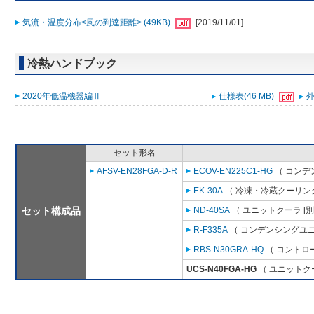
気流・温度分布<風の到達距離> (49KB)
[2019/11/01]
冷熱ハンドブック
2020年低温機器編Ⅱ
仕様表(46 MB)
外
セット形名
AFSV-EN28FGA-D-R
ECOV-EN225C1-HG
（ コンデ
EK-30A
（ 冷凍・冷蔵クーリング
セット構成品
ND-40SA
（ ユニットクーラ [
R-F335A
（ コンデンシングユニ
RBS-N30GRA-HQ
（ コントロ
UCS-N40FGA-HG
（ ユニットクー