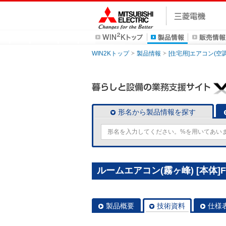
WIN2Kトップ
製品情報
[住宅用]エアコン(空
形名から製品情報を探す
ルームエアコン(霧ヶ峰) [本体]FL
製品概要
技術資料
仕様