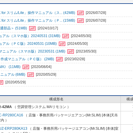
r スリム/Lite」操作マニュアル（ス... (42MB)
[2026/07/28]
r スリム/Lite」操作マニュアル（Ｐ... (15MB)
[2026/07/28]
部品＞ (51MB)
[2024/10/17]
（スマホ版）20240531 (31MB)
[2024/05/30]
ＰＣ版）20240531 (10MB)
[2024/05/30]
アル（スマホ版）20230531 (1MB)
[2023/05/30]
成マニュアル（ＰＣ版） (2MB)
[2023/02/28]
》 (11MB)
[2020/08/04]
ュアル (6MB)
[2020/05/29]
[2020/05/29]
構成形名
構
R-42MA
（ 空調管理システム MAリモコン ）
C-RP280CA16
（ 店舗・事務所用パッケージエアコン(Mr.SLIM) [本体]天吊
内 ）
UZ-ERP280KA13
（ 店舗・事務所用パッケージエアコン(Mr.SLIM) [本体]室