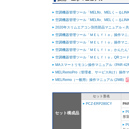
空調機器管理ツール「MELflo、MELく～るLINK fo
空調機器管理ツール「MELflo、MELく～るLINK fo
2020年スリムエアコン別売部品マニュアル＜共通
空調機器管理ツール「ＭＥＬｆｌｏ」操作マニュアル
空調機器管理ツール「ＭＥＬｆｌｏ」操作マニュアル（
空調機器管理ツール「ＭＥＬｆｌｏ」かんたんマニュ
空調機器管理ツール「ＭＥＬｆｌｏ」QRコード作
MAスマートリモコン操作マニュアル《PAR-42MA
MELRemoPro（管理者、サービス向け）操作マニ
MELRemo（一般用）操作マニュアル (2MB)
セット形名
PCZ-ERP280CY
PA
P
セット構成品
形室
P