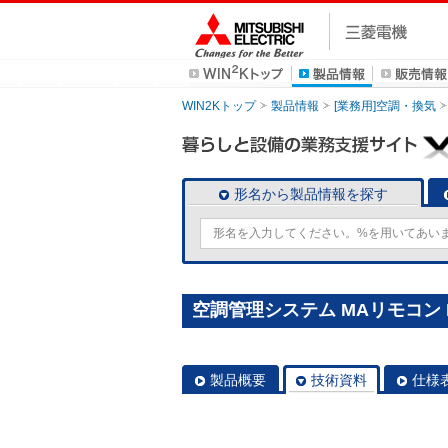
WIN2Kトップ
製品情報
[業務用]空調・換気
形名から製品情報を探す
空調管理システム MAリモコン P
製品概要
技術資料
仕様