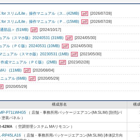
r スリム/Lite」操作マニュアル（ス... (42MB)
[2026/07/28]
r スリム/Lite」操作マニュアル（Ｐ... (15MB)
[2026/07/28]
部品＞ (51MB)
[2024/10/17]
（スマホ版）20240531 (31MB)
[2024/05/30]
ＰＣ版）20240531 (10MB)
[2024/05/30]
アル（スマホ版）20230531 (1MB)
[2023/05/30]
成マニュアル（ＰＣ版） (2MB)
[2023/02/28]
》 (11MB)
[2020/08/04]
ュアル (6MB)
[2020/05/29]
[2020/05/29]
構成形名
構
MP-P71LWHG5
（ 店舗・事務所用パッケージエアコン(Mr.SLIM) [別売]パ
 塗装パネル ）
R-42MA
（ 空調管理システム MAリモコン ）
L-RP45LA16
（ 店舗・事務所用パッケージエアコン(Mr.SLIM) [本体]2方向