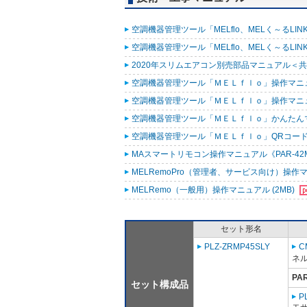
空調機器管理ツール「MELflo、MELく～るLINK fo
空調機器管理ツール「MELflo、MELく～るLINK fo
2020年スリムエアコン別売部品マニュアル＜共通
空調機器管理ツール「ＭＥＬｆｌｏ」操作マニュアル
空調機器管理ツール「ＭＥＬｆｌｏ」操作マニュアル（
空調機器管理ツール「ＭＥＬｆｌｏ」かんたんマニュ
空調機器管理ツール「ＭＥＬｆｌｏ」QRコード作
MAスマートリモコン操作マニュアル《PAR-42MA
MELRemoPro（管理者、サービス向け）操作マニ
MELRemo（一般用）操作マニュアル (2MB)
セット形名
PLZ-ZRMP45SLY
C
ネル
PA
セット構成品
P