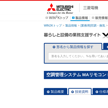
WIN2Kトップ
製品情報
[業務用]空調・換気
形名から製品情報を探す
空調管理システム MAリモコン P
製品概要
技術資料
仕様