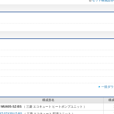
セット構成品を
一括ダウ
構成形名
構
-MU605-SZ-BS
（ 三菱 エコキュート ヒートポンプユニット ）
RT-ST435UZ-BS
（ 三菱 エコキュート 貯湯ユニット ）