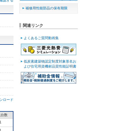
確認する
補修用性能部品の保有期限
関連リンク
よくあるご質問動画集
低炭素建築物認定制度対象形名お
よび住宅用資機材品質性能証明書
ンロード
成台数
1
1