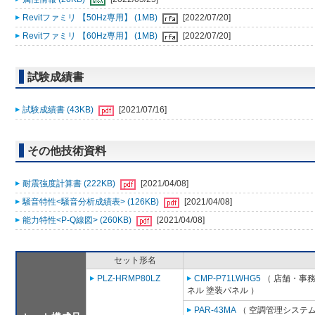
Revitファミリ 【50Hz専用】 (1MB)
[2022/07/20]
Revitファミリ 【60Hz専用】 (1MB)
[2022/07/20]
試験成績書
試験成績書 (43KB)
[2021/07/16]
その他技術資料
耐震強度計算書 (222KB)
[2021/04/08]
騒音特性<騒音分析成績表> (126KB)
[2021/04/08]
能力特性<P-Q線図> (260KB)
[2021/04/08]
セット形名
PLZ-HRMP80LZ
CMP-P71LWHG5
（ 店舗・事務所
ネル 塗装パネル ）
PAR-43MA
（ 空調管理システム