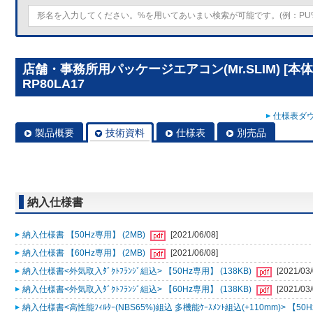
店舗・事務所用パッケージエアコン(Mr.SLIM) [本
RP80LA17
仕様表ダウ
製品概要
技術資料
仕様表
別売品
納入仕様書
納入仕様書 【50Hz専用】 (2MB)
[2021/06/08]
納入仕様書 【60Hz専用】 (2MB)
[2021/06/08]
納入仕様書<外気取入ﾀﾞｸﾄﾌﾗﾝｼﾞ組込> 【50Hz専用】 (138KB)
[2021/03/
納入仕様書<外気取入ﾀﾞｸﾄﾌﾗﾝｼﾞ組込> 【60Hz専用】 (138KB)
[2021/03/
納入仕様書<高性能ﾌｨﾙﾀｰ(NBS65%)組込 多機能ｹｰｽﾒﾝﾄ組込(+110mm)> 【50H