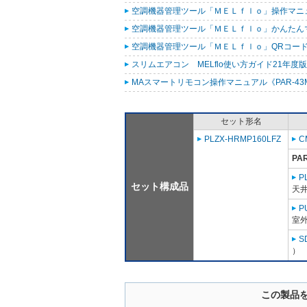
空調機器管理ツール「ＭＥＬｆｌｏ」操作マニュアル（
空調機器管理ツール「ＭＥＬｆｌｏ」かんたんマニュ
空調機器管理ツール「ＭＥＬｆｌｏ」QRコード作
スリムエアコン MELflo使い方ガイド21年度版 (
MAスマートリモコン操作マニュアル《PAR-43MA
セット形名
PLZX-HRMP160LFZ
C
PA
P
セット構成品
天
P
室外
S
）
この製品