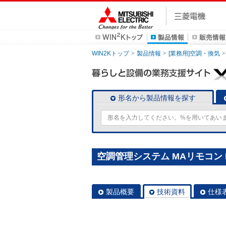
WIN2Kトップ
製品情報
[業務用]空調・換気
形名から製品情報を探す
空調管理システム MAリモコン P
製品概要
技術資料
仕様