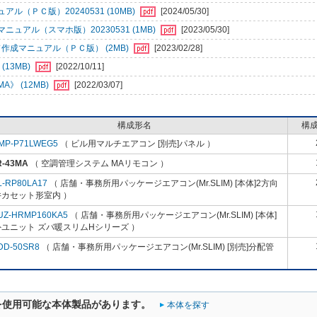
ＰＣ版）20240531 (10MB)
[2024/05/30]
アル（スマホ版）20230531 (1MB)
[2023/05/30]
成マニュアル（ＰＣ版） (2MB)
[2023/02/28]
13MB)
[2022/10/11]
》 (12MB)
[2022/03/07]
構成形名
構
MP-P71LWEG5
（ ビル用マルチエアコン [別売]パネル ）
R-43MA
（ 空調管理システム MAリモコン ）
L-RP80LA17
（ 店舗・事務所用パッケージエアコン(Mr.SLIM) [本体]2方向
井カセット形室内 ）
UZ-HRMP160KA5
（ 店舗・事務所用パッケージエアコン(Mr.SLIM) [本体]
ユニット ズバ暖スリムHシリーズ ）
DD-50SR8
（ 店舗・事務所用パッケージエアコン(Mr.SLIM) [別売]分配管
を使用可能な本体製品があります。
本体を探す