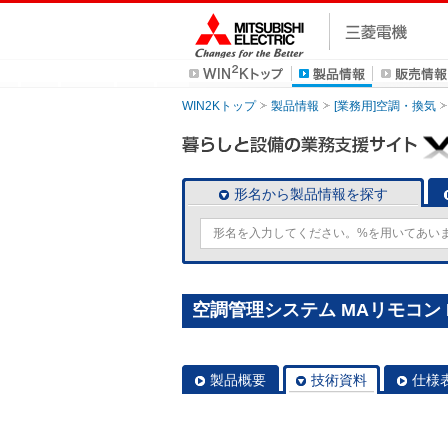
WIN2Kトップ
製品情報
[業務用]空調・換気
形名から製品情報を探す
空調管理システム MAリモコン P
製品概要
技術資料
仕様