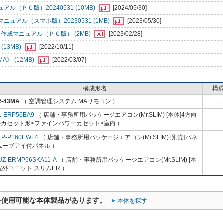
ＰＣ版）20240531 (10MB)
[2024/05/30]
アル（スマホ版）20230531 (1MB)
[2023/05/30]
成マニュアル（ＰＣ版） (2MB)
[2023/02/28]
13MB)
[2022/10/11]
》 (12MB)
[2022/03/07]
構成形名
構
R-43MA
（ 空調管理システム MAリモコン ）
L-ERP56EA9
（ 店舗・事務所用パッケージエアコン(Mr.SLIM) [本体]4方向
井カセット形<ファインパワーカセット>室内 ）
LP-P160EWF4
（ 店舗・事務所用パッケージエアコン(Mr.SLIM) [別売]パネ
ムーブアイ付パネル ）
UZ-ERMP56SKA11-A
（ 店舗・事務所用パッケージエアコン(Mr.SLIM) [本
室外ユニット スリムER ）
を使用可能な本体製品があります。
本体を探す