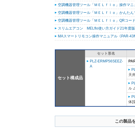
空調機器管理ツール「ＭＥＬｆｌｏ」操作マニュアル（
空調機器管理ツール「ＭＥＬｆｌｏ」かんたんマニュ
空調機器管理ツール「ＭＥＬｆｌｏ」QRコード作
スリムエアコン MELflo使い方ガイド21年度版 (
MAスマートリモコン操作マニュアル《PAR-43MA
セット形名
PLZ-ERMP56SEEZ-
PA
A
P
天
セット構成品
P
ル 
P
体]
この製品