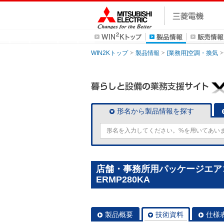
WIN2Kトップ
製品情報
[業務用]空調・換気
形名から製品情報を探す
店舗・事務所用パッケージエアコン(M
ERMP280KA
製品概要
技術資料
仕様