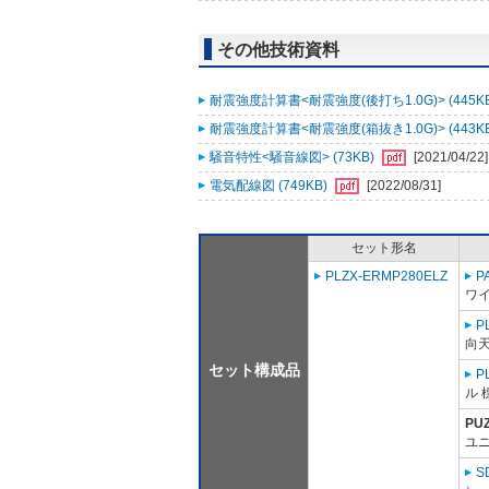
その他技術資料
耐震強度計算書<耐震強度(後打ち1.0G)> (445K
耐震強度計算書<耐震強度(箱抜き1.0G)> (443K
騒音特性<騒音線図> (73KB)
[2021/04/22]
電気配線図 (749KB)
[2022/08/31]
セット形名
PLZX-ERMP280ELZ
P
ワ
P
向
セット構成品
P
ル 
PU
ユニ
S