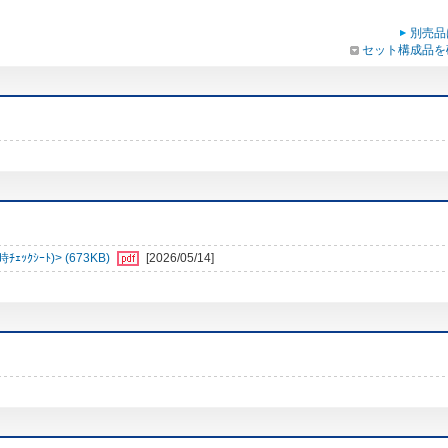
別売品
セット構成品を
ｼｰﾄ)> (673KB)
[2026/05/14]