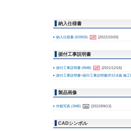
納入仕様書
納入仕様書 (839KB)
[2022/10/20]
据付工事説明書
据付工事説明書 (9MB)
[2021/12/16]
据付工事説明書<据付工事説明書(R32冷媒 施工時ﾁｪｯｸ
製品画像
外観写真 (3MB)
[2022/09/13]
CADシンボル