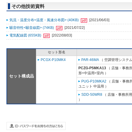
その他技術資料
気流・温度分布<温度・風速分布図> (40KB)
[2021/06/03]
騒音特性<騒音線図> (74KB)
[2021/07/22]
電気配線図 (655KB)
[2022/08/03]
セット形名
PCGX-P10MK4
PAR-46MA
（ 空調管理システム
PCZG-P5MKA13
（ 店舗・事務所用
形<中温用>室内 ）
セット構成品
PUG-P10MKA2
（ 店舗・事務所用
ユニット 中温用 ）
SDD-50WR8
（ 店舗・事務所用パ
）