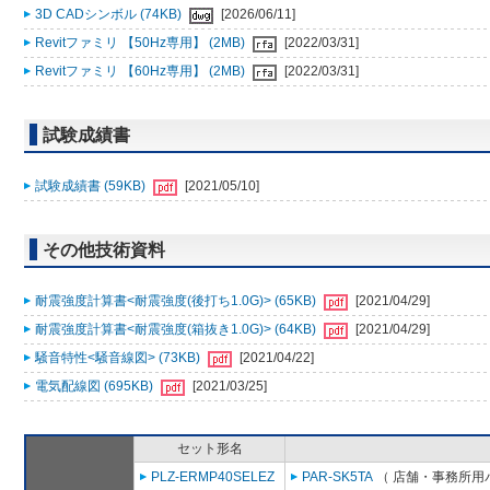
3D CADシンボル (74KB)
[2026/06/11]
Revitファミリ 【50Hz専用】 (2MB)
[2022/03/31]
Revitファミリ 【60Hz専用】 (2MB)
[2022/03/31]
試験成績書
試験成績書 (59KB)
[2021/05/10]
その他技術資料
耐震強度計算書<耐震強度(後打ち1.0G)> (65KB)
[2021/04/29]
耐震強度計算書<耐震強度(箱抜き1.0G)> (64KB)
[2021/04/29]
騒音特性<騒音線図> (73KB)
[2021/04/22]
電気配線図 (695KB)
[2021/03/25]
セット形名
PLZ-ERMP40SELEZ
PAR-SK5TA
（ 店舗・事務所用パッ