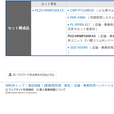
セット形名
PLZX-HRMP160LFZ
CMP-P71LWEG5
（ ビル用マル
PAR-43MA
（ 空調管理システム
PL-RP80LA17
（ 店舗・事務所用
セット構成品
天井カセット形室内 ）
PUZ-HRMP160KA5
（ 店舗・事務
外ユニット ズバ暖スリムHシリー
SDD-50SR8
（ 店舗・事務所用パ
）
WIN2Kトップ
製品情報
[業務用]空調・換気
店舗・事務所用パッケージエアコン