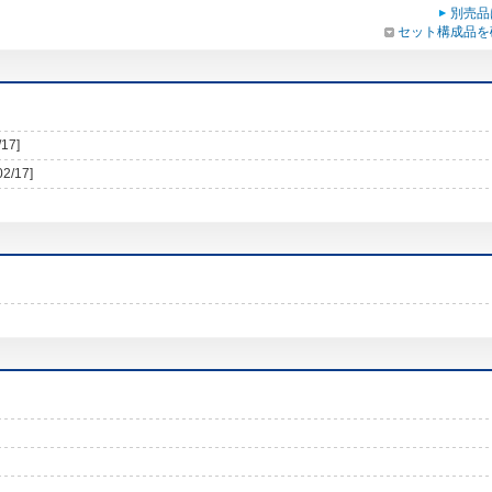
別売品
セット構成品を
/17]
02/17]