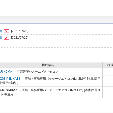
B)
[2021/07/29]
B)
[2021/07/29]
構成形名
構
AR-45MA
（ 空調管理システム MAリモコン ）
CZG-P4MKA13
（ 店舗・事務所用パッケージエアコン(Mr.SLIM) [本体]天吊
中温用>室内 ）
G-MP4MHA2
（ 店舗・事務所用パッケージエアコン(Mr.SLIM) [本体]室外ユ
ト 中温用 ）