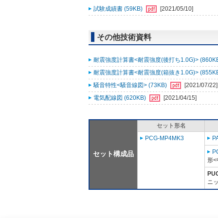
試験成績書 (59KB)
[2021/05/10]
その他技術資料
耐震強度計算書<耐震強度(後打ち1.0G)> (860K
耐震強度計算書<耐震強度(箱抜き1.0G)> (855K
騒音特性<騒音線図> (73KB)
[2021/07/22]
電気配線図 (620KB)
[2021/04/15]
セット形名
PCG-MP4MK3
P
P
セット構成品
形<
PU
ニッ