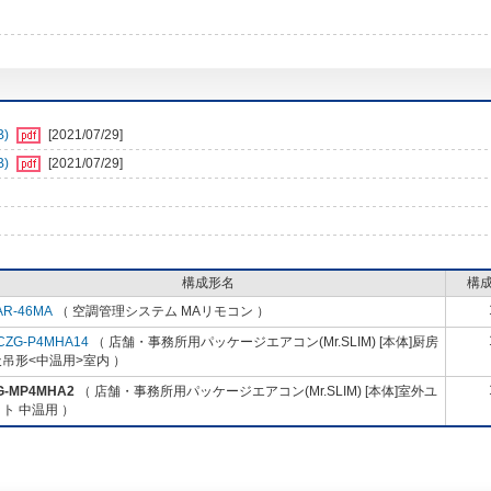
B)
[2021/07/29]
B)
[2021/07/29]
構成形名
構
AR-46MA
（ 空調管理システム MAリモコン ）
CZG-P4MHA14
（ 店舗・事務所用パッケージエアコン(Mr.SLIM) [本体]厨房
吊形<中温用>室内 ）
G-MP4MHA2
（ 店舗・事務所用パッケージエアコン(Mr.SLIM) [本体]室外ユ
ト 中温用 ）