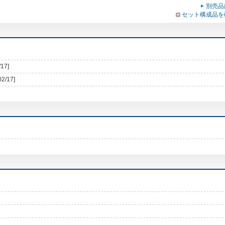
別売品
セット構成品を
/17]
02/17]