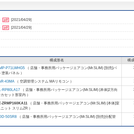
)
[2021/04/29]
)
[2021/04/29]
構成形名
構
MP-P71LWHG5
（ 店舗・事務所用パッケージエアコン(Mr.SLIM) [別売]パ
 塗装パネル ）
AR-43MA
（ 空調管理システム MAリモコン ）
L-RP80LA17
（ 店舗・事務所用パッケージエアコン(Mr.SLIM) [本体]2方向
井カセット形室内 ）
Z-ZRMP160KA11
（ 店舗・事務所用パッケージエアコン(Mr.SLIM) [本体]室
ニット スリムZR ）
DD-50SR8
（ 店舗・事務所用パッケージエアコン(Mr.SLIM) [別売]分配管