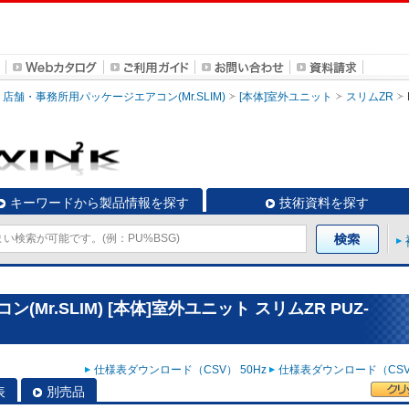
店舗・事務所用パッケージエアコン(Mr.SLIM)
[本体]室外ユニット
スリムZR
キーワードから製品情報を探す
技術資料を探す
r.SLIM) [本体]室外ユニット スリムZR PUZ-
仕様表ダウンロード（CSV） 50Hz
仕様表ダウンロード（CSV）
表
別売品