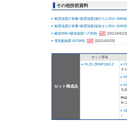
その他技術資料
耐震強度計算書<耐震強度(後打ち1.0G)> (66KB
耐震強度計算書<耐震強度(箱抜き1.0G)> (64KB
騒音特性<騒音線図> (73KB)
[2021/04/22]
電気配線図 (625KB)
[2021/03/25]
セット形名
PLZX-ZRMP160LZ
C
ネル
P
P
セット構成品
天
PU
外ユ
S
）