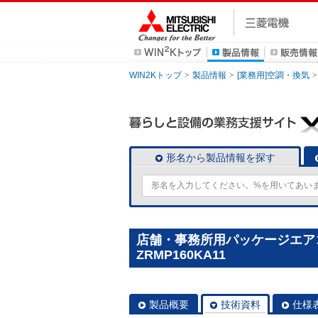
WIN2Kトップ
製品情報
[業務用]空調・換気
形名から製品情報を探す
店舗・事務所用パッケージエアコン(M
ZRMP160KA11
製品概要
技術資料
仕様