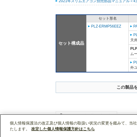
2021年スリムエアコン別売部品マニュアル＜4
セット形名
PLZ-ERMP56EEZ
P
P
天
セット構成品
PL
ム
P
外ユ
この製品
個人情報保護法の改正及び個人情報の取扱い状況の変更を鑑みて、当社
WIN2Kトップ
製品情報
[業務用]空調・換気
たします。
改定した個人情報保護方針はこちら