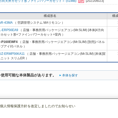
方向天井カセット形ファインパワーカセット＞ (51MB)
[2021/06/23]
構成形名
構
AR-43MA
（ 空調管理システム MAリモコン ）
L-ERP56EA9
（ 店舗・事務所用パッケージエアコン(Mr.SLIM) [本体]4方向
井カセット形<ファインパワーカセット>室内 ）
P-P160EWF4
（ 店舗・事務所用パッケージエアコン(Mr.SLIM) [別売]パネル
ーブアイ付パネル ）
UZ-ERMP56KA11
（ 店舗・事務所用パッケージエアコン(Mr.SLIM) [本体]室
ニット スリムER ）
を使用可能な本体製品があります。
本体を探す
個人情報保護方針を改定しましたのでお知らせい
店舗・事務所用パッケージエアコン(Mr.SLIM)
[別売]パネル
ムーブアイ付パネ