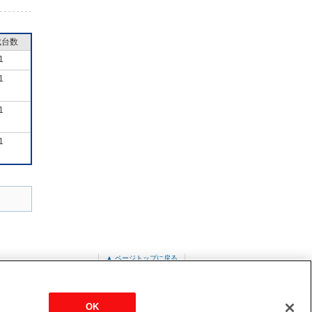
成台数
1
1
1
1
▲ ページトップに戻る
ル
PLP-P160EWF4
OK