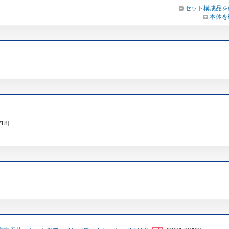
セット構成品を
本体を
/18]